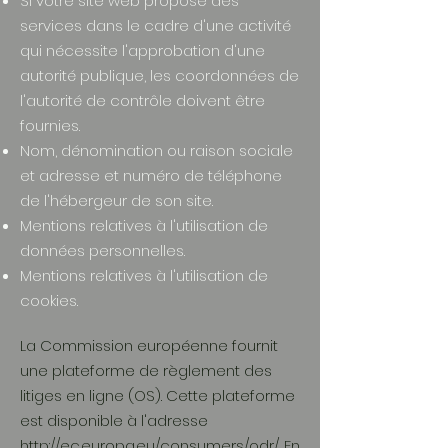
Si votre site web propose des
services dans le cadre d'une activité
qui nécessite l'approbation d'une
autorité publique, les coordonnées de
l'autorité de contrôle doivent être
fournies. ​​​
Nom, dénomination ou raison sociale
et adresse et numéro de téléphone
de l'hébergeur de son site.
Mentions relatives à l'utilisation de
données personnelles.
Mentions relatives à l'utilisation de
cookies.
La Commission européenne fournit
une plateforme de règlement des
litiges en ligne (OS). Cette plateforme
est disponible à l'adresse
http://ec.europa.eu/consumers/odr/
. En