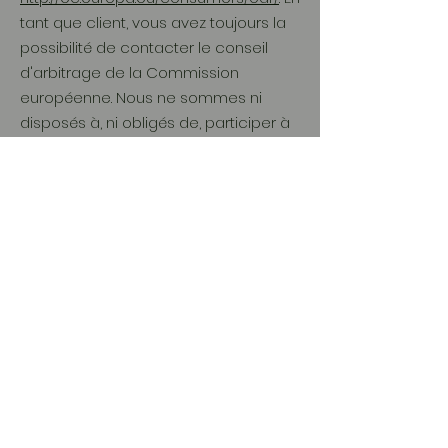
tant que client, vous avez toujours la
possibilité de contacter le conseil
d'arbitrage de la Commission
européenne. Nous ne sommes ni
disposés à, ni obligés de, participer à
une procédure de règlement des
litiges devant un conseil d'arbitrage
de la consommation.
E-mail :
Tél :
Fax :
Adresse :
Philippe LEMARCHAND
06.26.03.34.60
atelier.de.fer.14@gmail.com