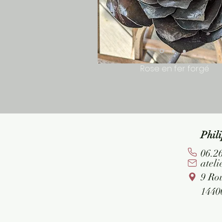
Rose en fer forgé
Phi
06.2
atel
9 Ro
144