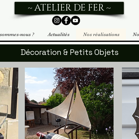
~ ATELIER DE FER ~
 sommes-nous ?
Actualités
Nos réalisations
No
Décoration & Petits Objets