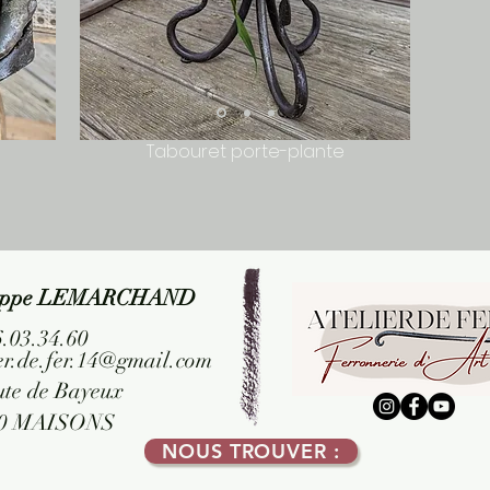
Tabouret porte-plante
lippe LEMARCHAND
6.03.34.60
ier.de.fer.14@gmail.com
ute de Bayeux
00 MAISONS
NOUS TROUVER :