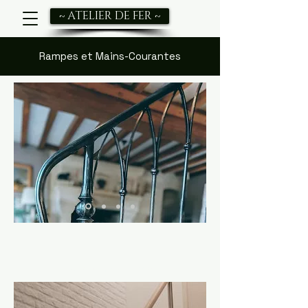
~ ATELIER DE FER ~
Rampes et Mains-Courantes
Rampe en fer forgé